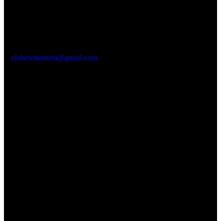
Email
clubetenismeta@gmail.com
Redes Sociais