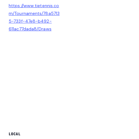
https://www.tietennis.co
m/Tournaments/78a5713
5-733f-47e8-b492-
611ac77dada8/Draws
LOCAL