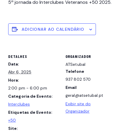
5ª jornada do Interclubes Veteranos +50 2025.
ADICIONAR AO CALENDÁRIO
DETALHES
ORGANIZADOR
Data:
ATSetubal
Telefone
Abr 6, 2025
937 802 570
Hora:
Email
2:00 pm - 6:00 pm
geral@atsetubal.pt
Categoria de Evento:
Exibir site do
Interclubes
Organizador
Etiquetas de Evento:
+50
Site: