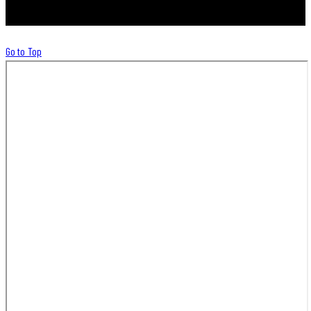
META© 2026. Todos os direitos reservados.
Go to Top