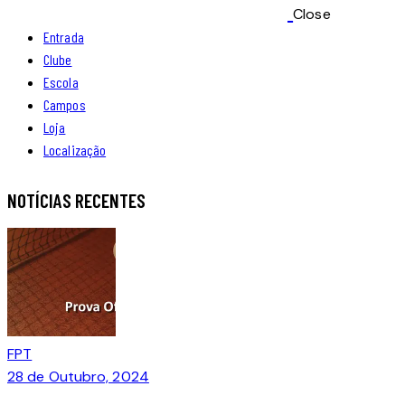
Close
Entrada
Clube
Escola
Campos
Loja
Localização
facebook-
instagram
whatsapp
NOTÍCIAS RECENTES
1
FPT
28 de Outubro, 2024