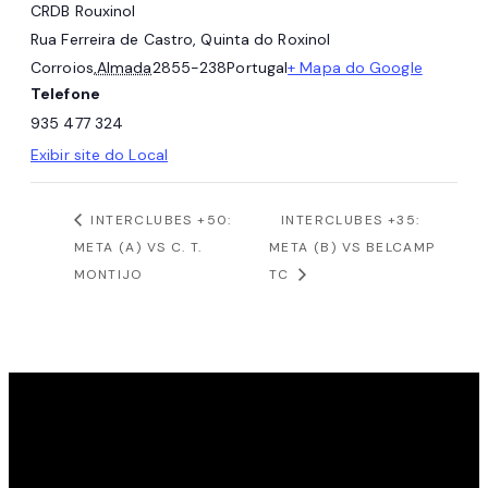
CRDB Rouxinol
Rua Ferreira de Castro, Quinta do Roxinol
Corroios
,
Almada
2855-238
Portugal
+ Mapa do Google
Telefone
935 477 324
Exibir site do Local
INTERCLUBES +50:
INTERCLUBES +35:
META (A) VS C. T.
META (B) VS BELCAMP
MONTIJO
TC