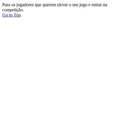
Para os jogadores que querem elevar o seu jogo e entrar na
competição.
Go to Top