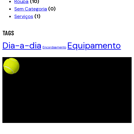
Roupa
(10)
Sem Categoria
(0)
Serviços
(1)
TAGS
Dia-a-dia
Equipamento
Encordoamento
CLUBE DE TÉNIS
DA MOITA​