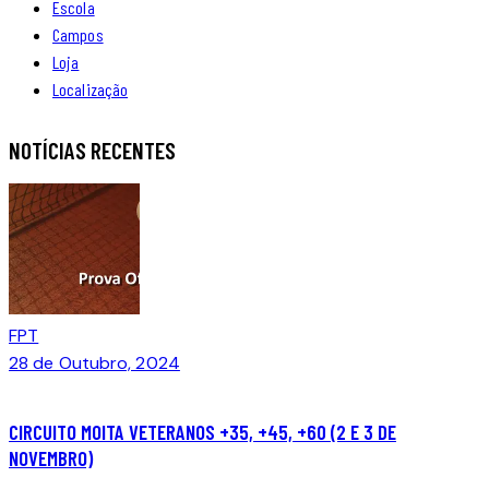
Escola
Campos
Loja
Localização
facebook-
instagram
whatsapp
NOTÍCIAS RECENTES
1
FPT
28 de Outubro, 2024
CIRCUITO MOITA VETERANOS +35, +45, +60 (2 E 3 DE
NOVEMBRO)