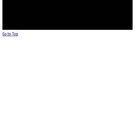
META© 2026. Todos os direitos reservados.
Go to Top